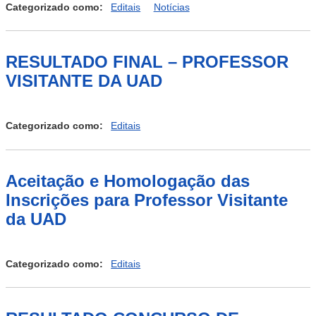
n.01/201
Categorizado como:
Editais
Notícias
|
Processo
Seletivo
RESULTADO FINAL – PROFESSOR
para
Monitores
VISITANTE DA UAD
2020.1
Categorizado como:
Editais
Aceitação e Homologação das
Inscrições para Professor Visitante
da UAD
Categorizado como:
Editais