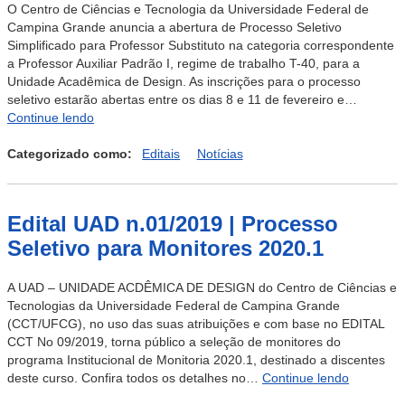
O Centro de Ciências e Tecnologia da Universidade Federal de
Campina Grande anuncia a abertura de Processo Seletivo
Simplificado para Professor Substituto na categoria correspondente
a Professor Auxiliar Padrão I, regime de trabalho T-40, para a
Unidade Acadêmica de Design. As inscrições para o processo
seletivo estarão abertas entre os dias 8 e 11 de fevereiro e…
Edital
Continue lendo
Nº
06/2020
Categorizado como:
Editais
Notícias
Processo
Seletivo
Professor
Edital UAD n.01/2019 | Processo
Substituto
UAD
Seletivo para Monitores 2020.1
2021
(2
A UAD – UNIDADE ACDÊMICA DE DESIGN do Centro de Ciências e
Vagas
Tecnologias da Universidade Federal de Campina Grande
T40)
(CCT/UFCG), no uso das suas atribuições e com base no EDITAL
CCT No 09/2019, torna público a seleção de monitores do
programa Institucional de Monitoria 2020.1, destinado a discentes
Edital
deste curso. Confira todos os detalhes no…
Continue lendo
UAD