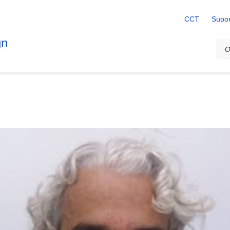
CCT
Supor
gn